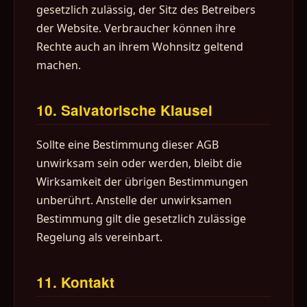
gesetzlich zulässig, der Sitz des Betreibers
der Website. Verbraucher können ihre
Rechte auch an ihrem Wohnsitz geltend
machen.
10. Salvatorische Klausel
Sollte eine Bestimmung dieser AGB
unwirksam sein oder werden, bleibt die
Wirksamkeit der übrigen Bestimmungen
unberührt. Anstelle der unwirksamen
Bestimmung gilt die gesetzlich zulässige
Regelung als vereinbart.
11. Kontakt