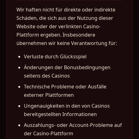
Wir haften nicht für direkte oder indirekte
Schäden, die sich aus der Nutzung dieser
Website oder der verlinkten Casino-
Plattform ergeben. Insbesondere
übernehmen wir keine Verantwortung für:
Verluste durch Glücksspiel
Änderungen der Bonusbedingungen
seitens des Casinos
Technische Probleme oder Ausfälle
externer Plattformen
Ungenauigkeiten in den von Casinos
bereitgestellten Informationen
Auszahlungs- oder Account-Probleme auf
der Casino-Plattform