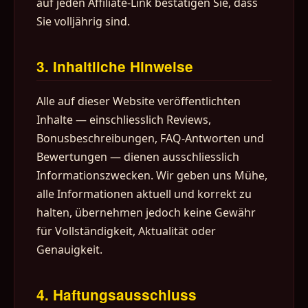
auf jeden Affiliate-Link bestätigen Sie, dass
Sie volljährig sind.
3. Inhaltliche Hinweise
Alle auf dieser Website veröffentlichten
Inhalte — einschliesslich Reviews,
Bonusbeschreibungen, FAQ-Antworten und
Bewertungen — dienen ausschliesslich
Informationszwecken. Wir geben uns Mühe,
alle Informationen aktuell und korrekt zu
halten, übernehmen jedoch keine Gewähr
für Vollständigkeit, Aktualität oder
Genauigkeit.
4. Haftungsausschluss