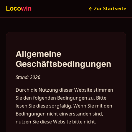
Loco
win
← Zur Startseite
Allgemeine
Geschäftsbedingungen
Stand:
2026
Durch die Nutzung dieser Website stimmen
Sie den folgenden Bedingungen zu. Bitte
lesen Sie diese sorgfältig. Wenn Sie mit den
Bedingungen nicht einverstanden sind,
nutzen Sie diese Website bitte nicht.